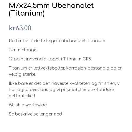
M7x24.5mm Ubehandlet
(Titanium)
kr
63.00
Bolter for 2-delte felger i ubehandlet Titanium
12mm Flange.
12 point innvendig, laget i Titanium GR5.
Titanium er lettvektsbolter, korrosjon-bestandig og er
veldig sterke.
Ikke bare er det den høyeste kvaliteten og finish’en, vi
har også best pris og vi prismatcher utenlandske
nettbutikker!
We ship worldwide!
Se beskrivelse lenger ned