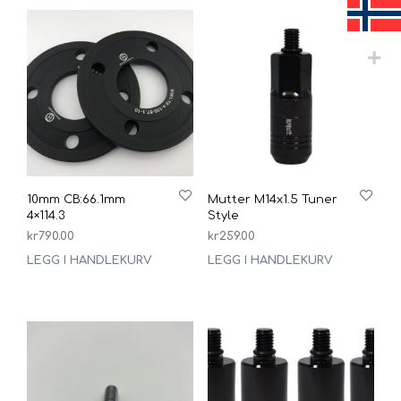
10mm CB:66.1mm
Mutter M14x1.5 Tuner
4×114.3
Style
kr
790.00
kr
259.00
LEGG I HANDLEKURV
LEGG I HANDLEKURV