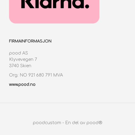
FIRMAINFORMASJON
pood AS
Klyvevegen 7
3740 Skien
Org: NO 921 680 791 MVA
www.pood.no
poodcustom - En del av pood®