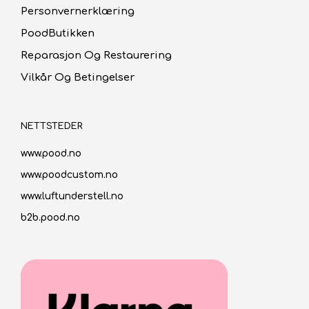
Personvernerklæring
PoodButikken
Reparasjon Og Restaurering
Vilkår Og Betingelser
NETTSTEDER
www.pood.no
www.poodcustom.no
www.luftunderstell.no
b2b.pood.no