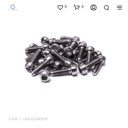
0
0
HJEM
/
UKATEGORISERT