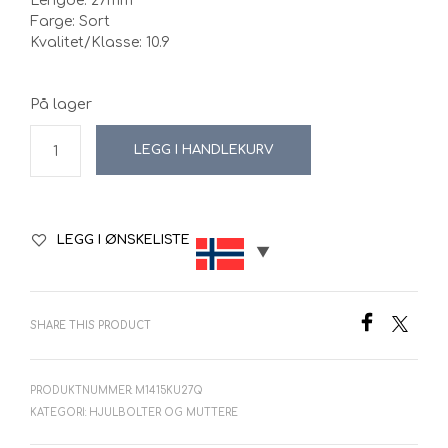
Lengde: 27mm
kr72.00.
kr50.40.
Farge: Sort
Kvalitet/Klasse: 10.9
På lager
LEGG I HANDLEKURV
LEGG I ØNSKELISTE
SHARE THIS PRODUCT
PRODUKTNUMMER:
M1415KU27Q
KATEGORI:
HJULBOLTER OG MUTTERE