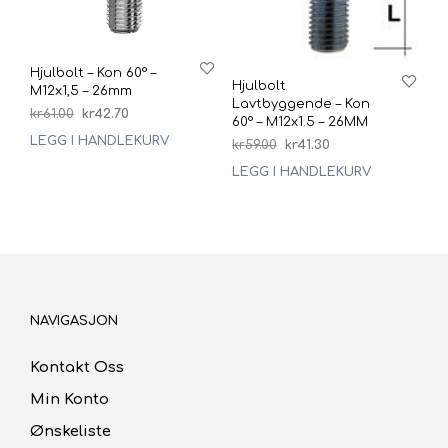
Hjulbolt – Kon 60° –
Hjulbolt
M12x1,5 – 26mm
Lavtbyggende – Kon
Opprinnelig
Nåværende
kr
61.00
kr
42.70
60° – M12x1.5 – 26MM
pris
pris
LEGG I HANDLEKURV
Opprinnelig
Nåværende
kr
59.00
kr
41.30
var:
er:
pris
pris
kr61.00.
kr42.70.
LEGG I HANDLEKURV
var:
er:
kr59.00.
kr41.30.
NAVIGASJON
Kontakt Oss
Min Konto
Ønskeliste