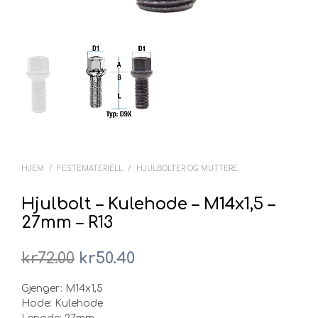
HJEM
/
FESTEMATERIELL
/
HJULBOLTER OG MUTTERE
Hjulbolt – Kulehode – M14x1,5 –
27mm – R13
Opprinnelig
Nåværende
kr
72.00
kr
50.40
pris
pris
Gjenger: M14x1,5
var:
er:
Hode: Kulehode