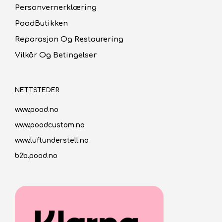
Personvernerklæring
PoodButikken
Reparasjon Og Restaurering
Vilkår Og Betingelser
NETTSTEDER
www.pood.no
www.poodcustom.no
www.luftunderstell.no
b2b.pood.no