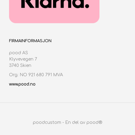
FIRMAINFORMASJON
pood AS
Klyvevegen 7
3740 Skien
Org: NO 921 680 791 MVA
www.pood.no
poodcustom - En del av pood®