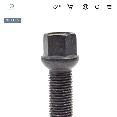
0
0
SALG! 30%