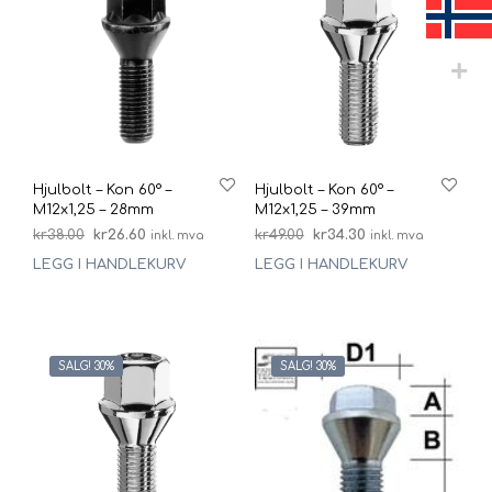
Hjulbolt – Kon 60° –
Hjulbolt – Kon 60° –
M12x1,25 – 28mm
M12x1,25 – 39mm
Opprinnelig
Nåværende
Opprinnelig
Nåværende
kr
38.00
kr
26.60
kr
49.00
kr
34.30
inkl. mva
inkl. mva
pris
pris
pris
pris
LEGG I HANDLEKURV
LEGG I HANDLEKURV
var:
er:
var:
er:
kr38.00.
kr26.60.
kr49.00.
kr34.30.
SALG! 30%
SALG! 30%