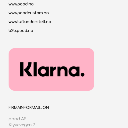
www.pood.no
www.poodcustom.no
www.luftunderstell.no
b2b.pood.no
FIRMAINFORMASJON
pood AS
Klyvevegen 7