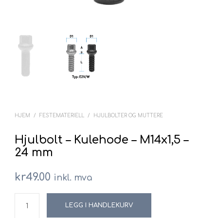
HJEM
/
FESTEMATERIELL
/
HJULBOLTER OG MUTTERE
Hjulbolt – Kulehode – M14x1,5 –
24 mm
kr
49.00
inkl. mva
LEGG I HANDLEKURV