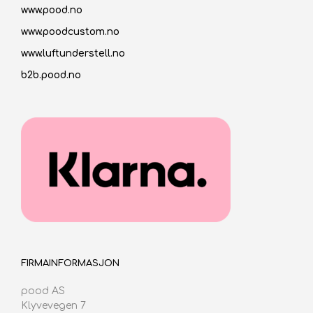
www.pood.no
www.poodcustom.no
www.luftunderstell.no
b2b.pood.no
FIRMAINFORMASJON
pood AS
Klyvevegen 7