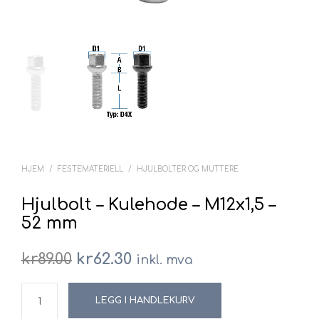
HJEM
/
FESTEMATERIELL
/
HJULBOLTER OG MUTTERE
Hjulbolt – Kulehode – M12x1,5 –
52 mm
Opprinnelig
Nåværende
kr
89.00
kr
62.30
inkl. mva
pris
pris
LEGG I HANDLEKURV
var:
er: