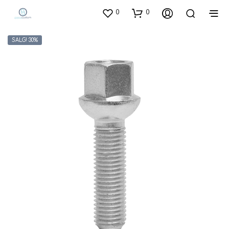
0
0
SALG! 30%