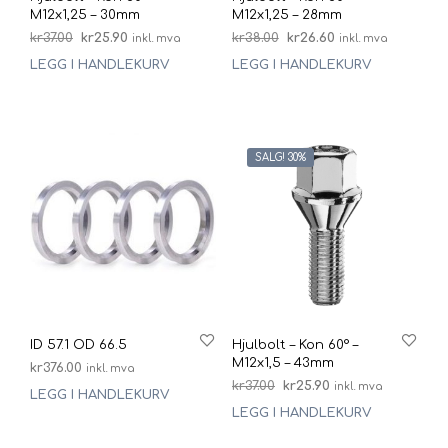
M12x1,25 – 30mm
M12x1,25 – 28mm
Opprinnelig
Nåværende
Opprinnelig
Nåværende
kr
37.00
kr
25.90
kr
38.00
kr
26.60
inkl. mva
inkl. mva
pris
pris
pris
pris
LEGG I HANDLEKURV
LEGG I HANDLEKURV
var:
er:
var:
er:
kr37.00.
kr25.90.
kr38.00.
kr26.60.
SALG! 30%
ID 57.1 OD 66.5
Hjulbolt – Kon 60° –
M12x1,5 – 43mm
kr
376.00
inkl. mva
Opprinnelig
Nåværende
kr
37.00
kr
25.90
inkl. mva
LEGG I HANDLEKURV
pris
pris
LEGG I HANDLEKURV
var:
er:
kr37.00.
kr25.90.