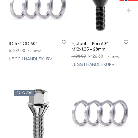
ID 57.1 OD 60.1
Hjulbolt – Kon 60° –
M12x1,25 – 28mm
kr
376.00
inkl. mva
Opprinnelig
Nåværende
kr
38.00
kr
26.60
inkl. mva
LEGG I HANDLEKURV
pris
pris
LEGG I HANDLEKURV
var:
er:
kr38.00.
kr26.60.
SALG! 30%