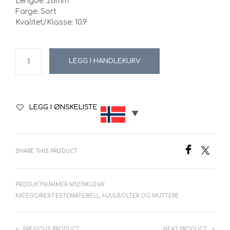
Lengde: 26mm
kr37.00.
kr25.90.
Farge: Sort
Kvalitet/Klasse: 10.9
LEGG I HANDLEKURV
LEGG I ØNSKELISTE
SHARE THIS PRODUCT
PRODUKTNUMMER:
M1215KU26W
KATEGORIER:
FESTEMATERIELL
,
HJULBOLTER OG MUTTERE
PREVIOUS PRODUCT
NEXT PRODUCT