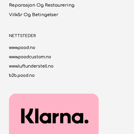
Reparasjon Og Restaurering
Vilkår Og Betingelser
NETTSTEDER
www.pood.no
www.poodcustom.no
www.luftunderstell.no
b2b.pood.no