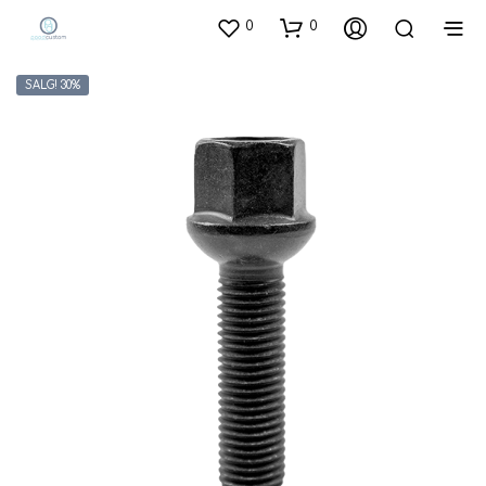
0
0
SALG! 30%