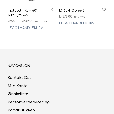
Hjulbolt – Kon 60° –
ID 63.4 OD 66.6
M12x1,25 – 45mm
kr
376.00
inkl. mva
Opprinnelig
Nåværende
kr
56.00
kr
39.20
inkl. mva
LEGG I HANDLEKURV
pris
pris
LEGG I HANDLEKURV
var:
er:
kr56.00.
kr39.20.
NAVIGASJON
Kontakt Oss
Min Konto
Ønskeliste
Personvernerklæring
PoodButikken