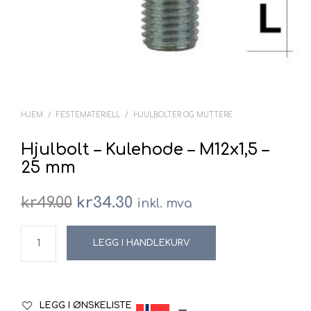
HJEM
/
FESTEMATERIELL
/
HJULBOLTER OG MUTTERE
Hjulbolt – Kulehode – M12x1,5 –
25 mm
Opprinnelig
Nåværende
kr
49.00
kr
34.30
inkl. mva
pris
pris
LEGG I HANDLEKURV
var:
er:
kr49.00.
kr34.30.
LEGG I ØNSKELISTE