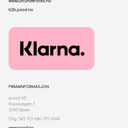
www.luftunderstell.no
b2b.pood.no
FIRMAINFORMASJON
pood AS
Klyvevegen 7
3740 Skien
Org: NO 921 680 791 MVA
www.pood.no