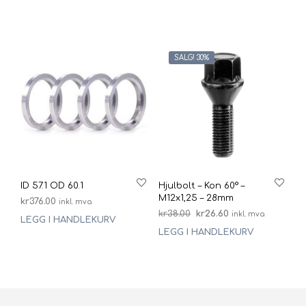
var:
er:
var:
er:
kr37.00.
kr25.90.
kr37.00.
kr25.90.
SALG! 30%
ID 57.1 OD 60.1
Hjulbolt – Kon 60° –
M12x1,25 – 28mm
kr
376.00
inkl. mva
Opprinnelig
Nåværende
kr
38.00
kr
26.60
inkl. mva
LEGG I HANDLEKURV
pris
pris
LEGG I HANDLEKURV
var:
er:
kr38.00.
kr26.60.