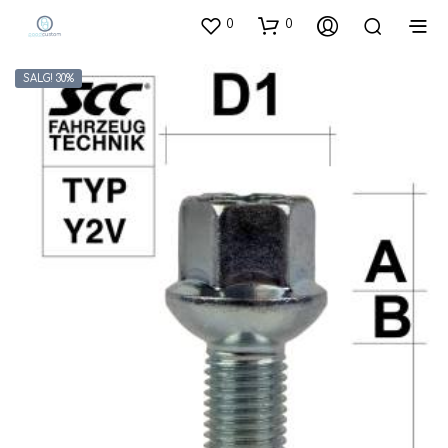
0
0
SALG! 30%