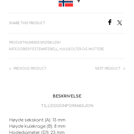
SHARE THIS PRODUCT
PRODUKTNUMMER:
M1215KU25H
KATEGORIER:
FESTEMATERIELL
,
HJULBOLTER OG MUTTERE
PREVIOUS PRODUCT
NEXT PRODUCT
BESKRIVELSE
TILLEGGSINFORMASJON
Høyde sekskant (A): 13 mm
Høyde kulekrage (B): 8 mm
Hodediameter (D1): 23 mm