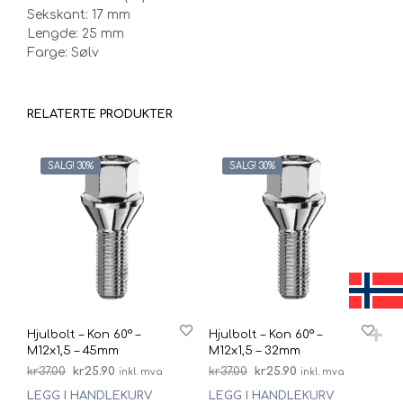
Sekskant: 17 mm
Lengde: 25 mm
Farge: Sølv
RELATERTE PRODUKTER
SALG! 30%
SALG! 30%
Hjulbolt – Kon 60° –
Hjulbolt – Kon 60° –
M12x1,5 – 45mm
M12x1,5 – 32mm
Opprinnelig
Nåværende
Opprinnelig
Nåværende
kr
37.00
kr
25.90
kr
37.00
kr
25.90
inkl. mva
inkl. mva
pris
pris
pris
pris
LEGG I HANDLEKURV
LEGG I HANDLEKURV