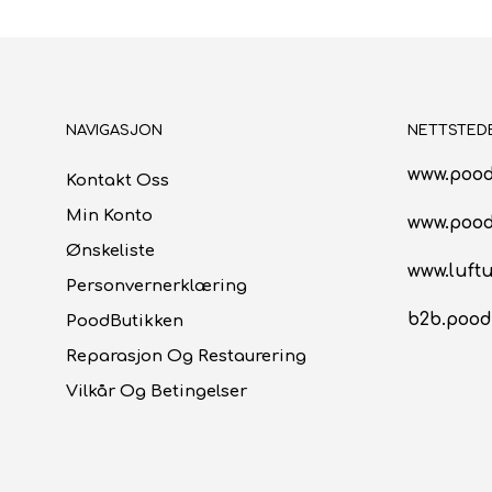
kr37.00.
kr25.90.
NAVIGASJON
NETTSTED
www.pood
Kontakt Oss
Min Konto
www.poo
Ønskeliste
www.luftu
Personvernerklæring
b2b.pood
PoodButikken
Reparasjon Og Restaurering
Vilkår Og Betingelser