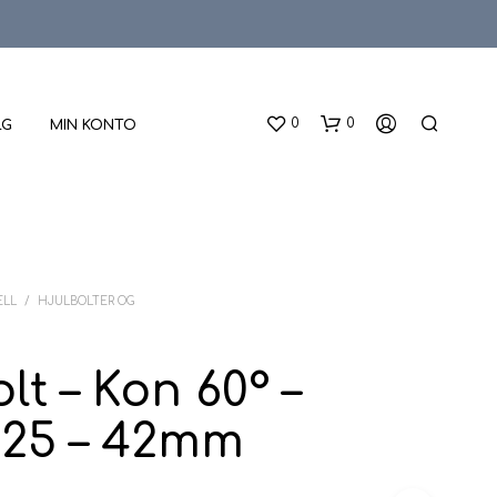
0
0
LG
MIN KONTO
ELL
/
HJULBOLTER OG
lt – Kon 60° –
D
U
,25 – 42mm
H
A
R
I