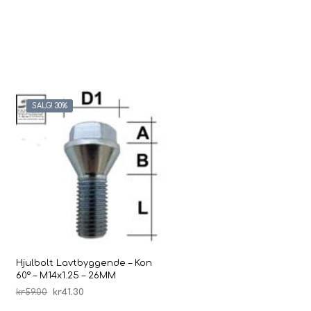
SALG! 30%
Hjulbolt Lavtbyggende – Kon
60° – M14x1.25 – 26MM
Opprinnelig
Nåværende
kr
59.00
kr
41.30
pris
pris