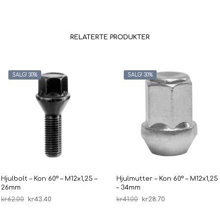
RELATERTE PRODUKTER
SALG! 30%
SALG! 30%
Hjulbolt – Kon 60° – M12x1,25 –
Hjulmutter – Kon 60° – M12x1,25
26mm
– 34mm
Opprinnelig
Nåværende
Opprinnelig
Nåværende
kr
62.00
kr
43.40
kr
41.00
kr
28.70
pris
pris
pris
pris
LEGG I HANDLEKURV
LEGG I HANDLEKURV
var:
er:
var:
er: