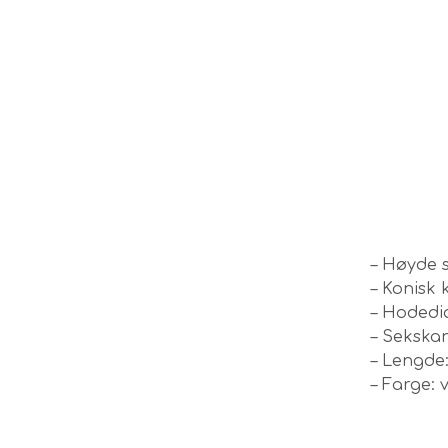
– Høyde s
– Konisk 
– Hodedi
– Sekska
– Lengde
– Farge: v