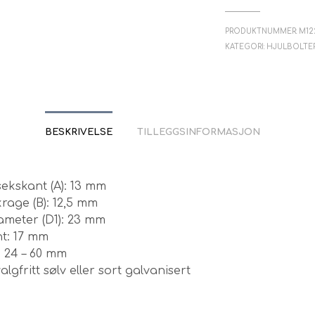
PRODUKTNUMMER:
M12
KATEGORI:
HJULBOLTE
BESKRIVELSE
TILLEGGSINFORMASJON
ekskant (A): 13 mm
krage (B): 12,5 mm
ameter (D1): 23 mm
nt: 17 mm
: 24 – 60 mm
algfritt sølv eller sort galvanisert