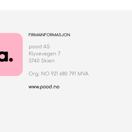
LEGG I HANDLEKURV
var:
er:
kr59.00.
kr41.30.
FIRMAINFORMASJON
pood AS
Klyvevegen 7
3740 Skien
Org: NO 921 680 791 MVA
www.pood.no