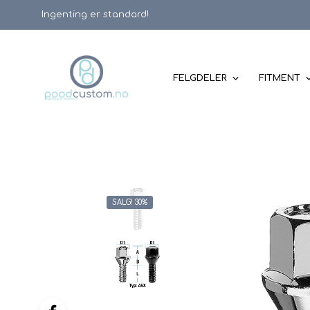
Ingenting er standard!
FELGDELER
FITMENT
SALG! 30%