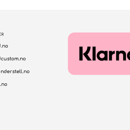
kr62.00.
kr43.40.
kr41.00.
kr28.70.
ER
.no
dcustom.no
nderstell.no
.no