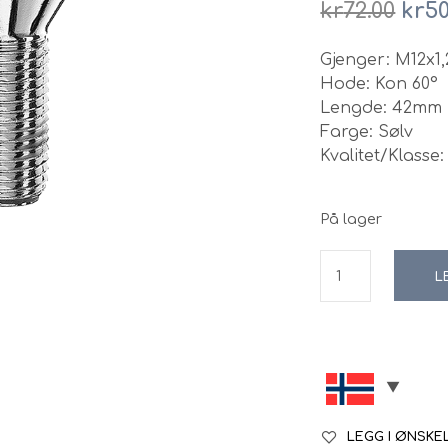
Opp
kr
72.00
kr
50
pris
Gjenger: M12x1,
var:
Hode: Kon 60°
kr72
Lengde: 42mm
Farge: Sølv
Kvalitet/Klasse: 
På lager
L
LEGG I ØNSKE