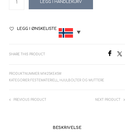
LEGG I HANDLEKURV
kr109.00.
kr76.30.
LEGG I ØNSKELISTE
SHARE THIS PRODUCT
PRODUKTNUMMER:
M1425KE45W
KATEGORIER:
FESTEMATERIELL
,
HJULBOLTER OG MUTTERE
PREVIOUS PRODUCT
NEXT PRODUCT
BESKRIVELSE