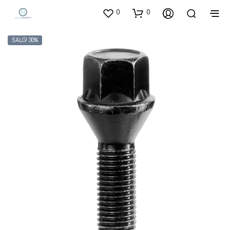
0
0
SALG! 30%