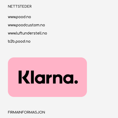
NETTSTEDER
www.pood.no
www.poodcustom.no
www.luftunderstell.no
b2b.pood.no
FIRMAINFORMASJON