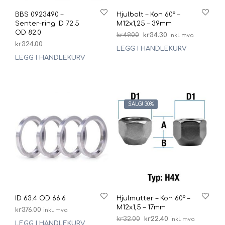
BBS 0923490 –
Hjulbolt – Kon 60° –
Senter-ring ID 72.5
M12x1,25 – 39mm
OD 82.0
Opprinnelig
Nåværende
kr
49.00
kr
34.30
inkl. mva
kr
324.00
pris
pris
LEGG I HANDLEKURV
var:
er:
LEGG I HANDLEKURV
kr49.00.
kr34.30.
SALG! 30%
ID 63.4 OD 66.6
Hjulmutter – Kon 60° –
M12x1,5 – 17mm
kr
376.00
inkl. mva
Opprinnelig
Nåværende
kr
32.00
kr
22.40
inkl. mva
LEGG I HANDLEKURV