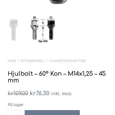
HJEM
/
FESTEMATERIELL
/
HJULBOLTER OG MUTTERE
Hjulbolt – 60° Kon – M14x1,25 – 45
mm
Opprinnelig
Nåværende
kr
109.00
kr
76.30
inkl. mva
pris
pris
På lager
var:
er: