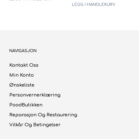
pris
pris
LEGG I HANDLEKURV
var:
er:
kr32.00.
kr22.40.
NAVIGASJON
Kontakt Oss
Min Konto
Ønskeliste
Personvernerklæring
PoodButikken
Reparasjon Og Restaurering
Vilkår Og Betingelser