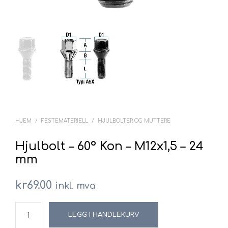
HJEM
/
FESTEMATERIELL
/
HJULBOLTER OG MUTTERE
Hjulbolt – 60° Kon – M12x1,5 – 24
mm
kr
69.00
inkl. mva
LEGG I HANDLEKURV