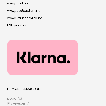
www.pood.no
www.poodcustom.no
www.luftunderstell.no
b2b.pood.no
FIRMAINFORMASJON
pood AS
Klyvevegen 7