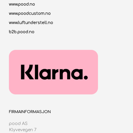
www.pood.no
www.poodcustom.no
www.luftunderstell.no
b2b.pood.no
FIRMAINFORMASJON
pood AS
Klyvevegen 7