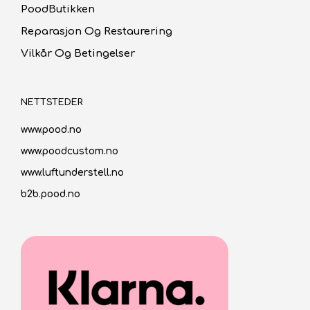
PoodButikken
Reparasjon Og Restaurering
Vilkår Og Betingelser
NETTSTEDER
www.pood.no
www.poodcustom.no
www.luftunderstell.no
b2b.pood.no