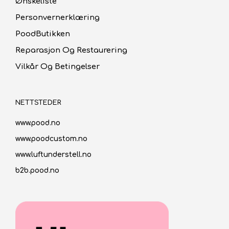
Ønskeliste
Personvernerklæring
PoodButikken
Reparasjon Og Restaurering
Vilkår Og Betingelser
NETTSTEDER
www.pood.no
www.poodcustom.no
www.luftunderstell.no
b2b.pood.no