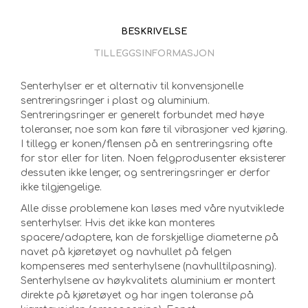
BESKRIVELSE
TILLEGGSINFORMASJON
Senterhylser er et alternativ til konvensjonelle
sentreringsringer i plast og aluminium.
Sentreringsringer er generelt forbundet med høye
toleranser, noe som kan føre til vibrasjoner ved kjøring.
I tillegg er konen/flensen på en sentreringsring ofte
for stor eller for liten. Noen felgprodusenter eksisterer
dessuten ikke lenger, og sentreringsringer er derfor
ikke tilgjengelige.
Alle disse problemene kan løses med våre nyutviklede
senterhylser. Hvis det ikke kan monteres
spacere/adaptere, kan de forskjellige diameterne på
navet på kjøretøyet og navhullet på felgen
kompenseres med senterhylsene (navhulltilpasning).
Senterhylsene av høykvalitets aluminium er montert
direkte på kjøretøyet og har ingen toleranse på