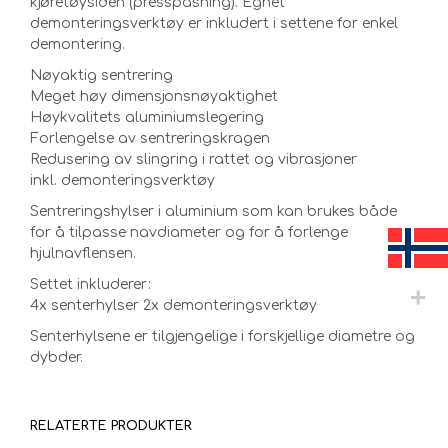
kjøretøysiden (presspasning). Egnet
demonteringsverktøy er inkludert i settene for enkel
demontering.
Nøyaktig sentrering
Meget høy dimensjonsnøyaktighet
Høykvalitets aluminiumslegering
Forlengelse av sentreringskragen
Redusering av slingring i rattet og vibrasjoner
inkl. demonteringsverktøy
Sentreringshylser i aluminium som kan brukes både
for å tilpasse navdiameter og for å forlenge
hjulnavflensen.
Settet inkluderer:
4x senterhylser 2x demonteringsverktøy
Senterhylsene er tilgjengelige i forskjellige diametre og
dybder.
RELATERTE PRODUKTER