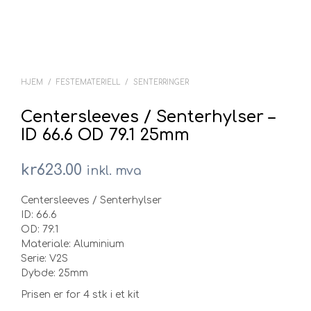
HJEM
/
FESTEMATERIELL
/
SENTERRINGER
Centersleeves / Senterhylser –
ID 66.6 OD 79.1 25mm
kr
623.00
inkl. mva
Centersleeves / Senterhylser
ID: 66.6
OD: 79.1
Materiale: Aluminium
Serie: V2S
Dybde: 25mm
Prisen er for 4 stk i et kit