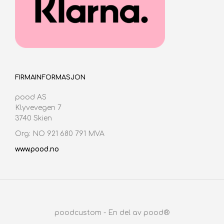
FIRMAINFORMASJON
pood AS
Klyvevegen 7
3740 Skien
Org: NO 921 680 791 MVA
www.pood.no
poodcustom - En del av pood®