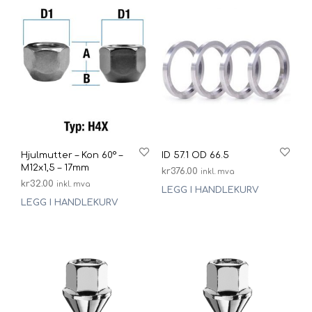
Hjulmutter – Kon 60° –
ID 57.1 OD 66.5
M12x1,5 – 17mm
kr
376.00
inkl. mva
kr
32.00
inkl. mva
LEGG I HANDLEKURV
LEGG I HANDLEKURV