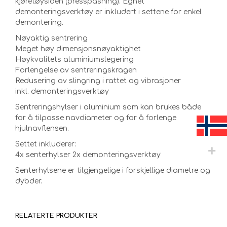
kjøretøysiden (presspasning). Egnet
demonteringsverktøy er inkludert i settene for enkel
demontering.
Nøyaktig sentrering
Meget høy dimensjonsnøyaktighet
Høykvalitets aluminiumslegering
Forlengelse av sentreringskragen
Redusering av slingring i rattet og vibrasjoner
inkl. demonteringsverktøy
Sentreringshylser i aluminium som kan brukes både
for å tilpasse navdiameter og for å forlenge
hjulnavflensen.
Settet inkluderer:
4x senterhylser 2x demonteringsverktøy
Senterhylsene er tilgjengelige i forskjellige diametre og
dybder.
RELATERTE PRODUKTER