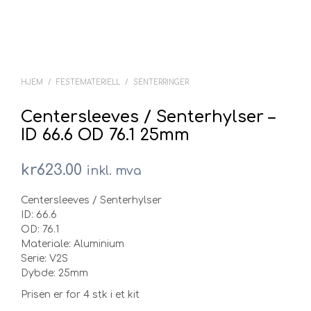
HJEM
/
FESTEMATERIELL
/
SENTERRINGER
Centersleeves / Senterhylser –
ID 66.6 OD 76.1 25mm
kr
623.00
inkl. mva
Centersleeves / Senterhylser
ID: 66.6
OD: 76.1
Materiale: Aluminium
Serie: V2S
Dybde: 25mm
Prisen er for 4 stk i et kit