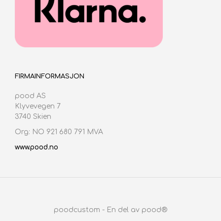
FIRMAINFORMASJON
pood AS
Klyvevegen 7
3740 Skien
Org: NO 921 680 791 MVA
www.pood.no
poodcustom - En del av pood®