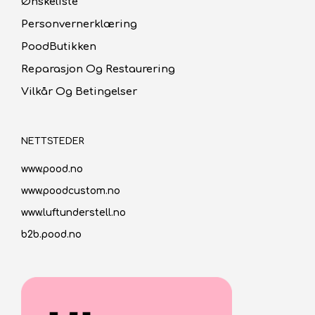
Ønskeliste
Personvernerklæring
PoodButikken
Reparasjon Og Restaurering
Vilkår Og Betingelser
NETTSTEDER
www.pood.no
www.poodcustom.no
www.luftunderstell.no
b2b.pood.no