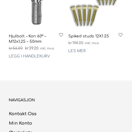
Hjulbolt – Kon 60° –
Spiked studs 12X1.25
M12x1,25 – 50mm
kr
194.00
inkl. mva
Opprinnelig
Nåværende
kr
56.00
kr
39.20
inkl. mva
LES MER
pris
pris
LEGG I HANDLEKURV
var:
er:
kr56.00.
kr39.20.
NAVIGASJON
Kontakt Oss
Min Konto