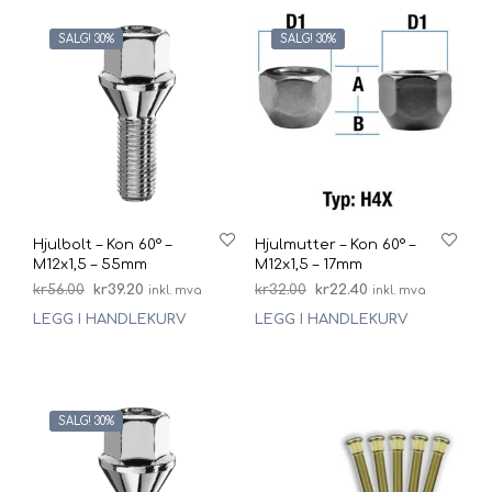
SALG! 30%
SALG! 30%
Hjulbolt – Kon 60° –
Hjulmutter – Kon 60° –
M12x1,5 – 55mm
M12x1,5 – 17mm
Opprinnelig
Nåværende
Opprinnelig
Nåværende
kr
56.00
kr
39.20
kr
32.00
kr
22.40
inkl. mva
inkl. mva
pris
pris
pris
pris
LEGG I HANDLEKURV
LEGG I HANDLEKURV
var:
er:
var:
er:
kr56.00.
kr39.20.
kr32.00.
kr22.40.
SALG! 30%