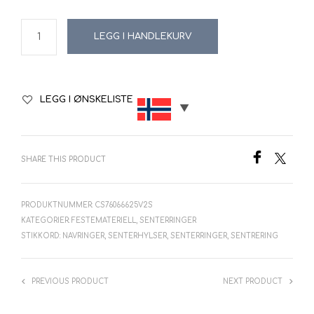
LEGG I HANDLEKURV
LEGG I ØNSKELISTE
SHARE THIS PRODUCT
PRODUKTNUMMER:
CS76066625V2S
KATEGORIER:
FESTEMATERIELL
,
SENTERRINGER
STIKKORD:
NAVRINGER
,
SENTERHYLSER
,
SENTERRINGER
,
SENTRERING
PREVIOUS PRODUCT
NEXT PRODUCT