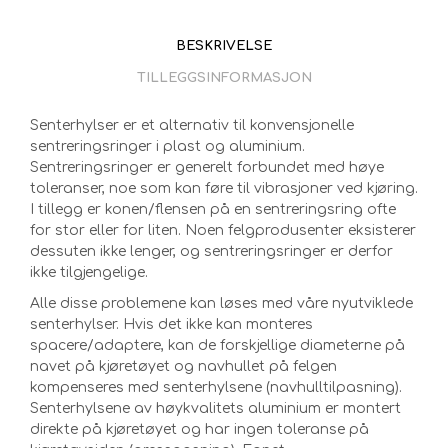
BESKRIVELSE
TILLEGGSINFORMASJON
Senterhylser er et alternativ til konvensjonelle
sentreringsringer i plast og aluminium.
Sentreringsringer er generelt forbundet med høye
toleranser, noe som kan føre til vibrasjoner ved kjøring.
I tillegg er konen/flensen på en sentreringsring ofte
for stor eller for liten. Noen felgprodusenter eksisterer
dessuten ikke lenger, og sentreringsringer er derfor
ikke tilgjengelige.
Alle disse problemene kan løses med våre nyutviklede
senterhylser. Hvis det ikke kan monteres
spacere/adaptere, kan de forskjellige diameterne på
navet på kjøretøyet og navhullet på felgen
kompenseres med senterhylsene (navhulltilpasning).
Senterhylsene av høykvalitets aluminium er montert
direkte på kjøretøyet og har ingen toleranse på