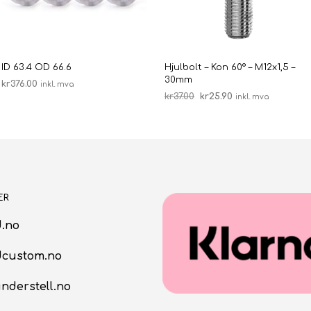
ID 63.4 OD 66.6
Hjulbolt – Kon 60° – M12x1,5 –
30mm
kr
376.00
inkl. mva
Opprinnelig
Nåværende
kr
37.00
kr
25.90
inkl. mva
LEGG I HANDLEKURV
pris
pris
LEGG I HANDLEKURV
var:
er:
kr37.00.
kr25.90.
ER
.no
dcustom.no
nderstell.no