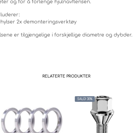
er og for å forlenge hjulnavflensen.
kluderer:
rhylser 2x demonteringsverktøy
sene er tilgjengelige i forskjellige diametre og dybder.
RELATERTE PRODUKTER
SALG! 30%