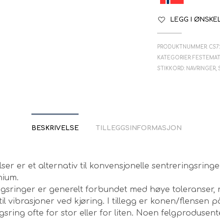
LEGG I ØNSKE
PRODUKTNUMMER:
CS7
KATEGORIER:
FESTEMAT
STIKKORD:
NAVRINGER
,
BESKRIVELSE
TILLEGGSINFORMASJON
ser er et alternativ til konvensjonelle sentreringsringer
nium.
ngsringer er generelt forbundet med høye toleranser,
til vibrasjoner ved kjøring. I tillegg er konen/flensen 
gsring ofte for stor eller for liten. Noen felgprodusent