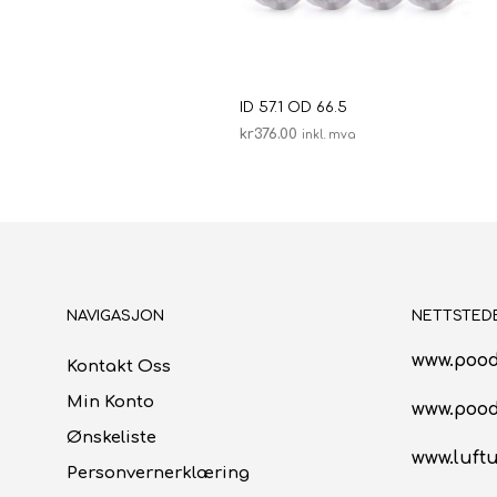
ID 57.1 OD 66.5
kr
376.00
inkl. mva
LEGG I HANDLEKURV
NAVIGASJON
NETTSTED
www.pood
Kontakt Oss
Min Konto
www.poo
Ønskeliste
www.luftu
Personvernerklæring