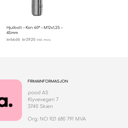
Hjulbolt – Kon 60° – M12x1,25 –
45mm
Opprinnelig
Nåværende
kr
56.00
kr
39.20
inkl. mva
pris
pris
LEGG I HANDLEKURV
var:
er:
kr56.00.
kr39.20.
FIRMAINFORMASJON
pood AS
Klyvevegen 7
3740 Skien
Org: NO 921 680 791 MVA