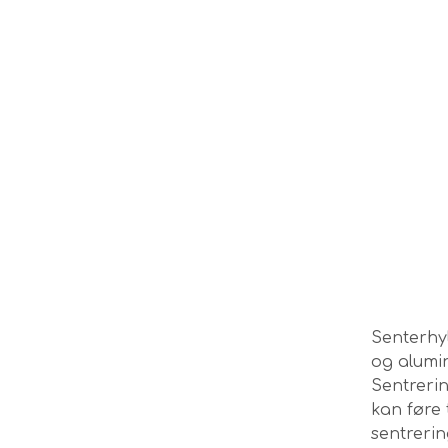
Senterhyl
og alumi
Sentreri
kan føre 
sentrerin