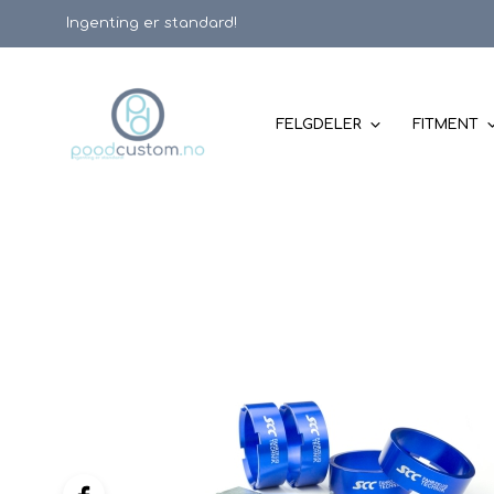
Ingenting er standard!
FELGDELER
FITMENT