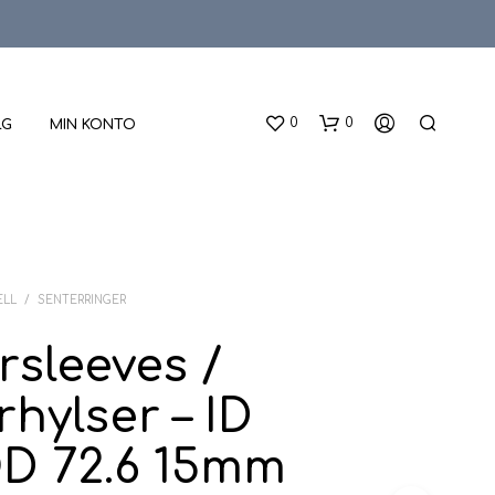
0
0
LG
MIN KONTO
ELL
/
SENTERRINGER
rsleeves /
D
hylser – ID
U
H
A
OD 72.6 15mm
R
I