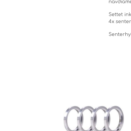
navdiamet
Settet in
4x sente
Senterhyl