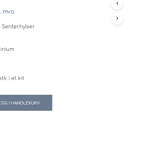
N
l. mva
G
E
N
/ Senterhylser
P
R
O
D
minium
U
K
T
E
R
tk i et kit
I
H
A
N
EGG I HANDLEKURV
D
L
E
K
U
R