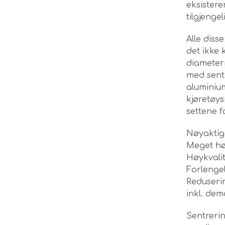
eksistere
tilgjengel
Alle diss
det ikke 
diameter
med sente
aluminiu
kjøretøys
settene 
Nøyaktig
Meget hø
Høykvali
Forlenge
Reduserin
inkl. de
Sentrerin