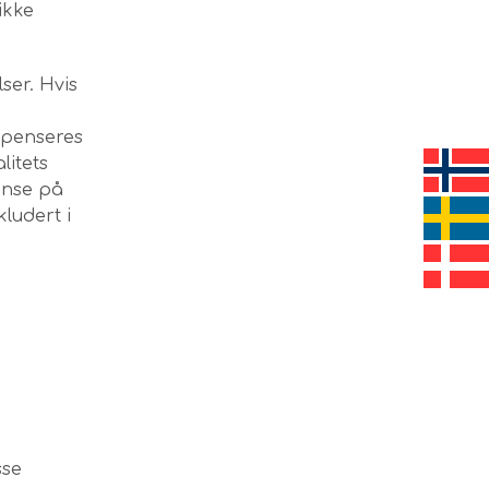
ikke
ser. Hvis
mpenseres
litets
anse på
ludert i
sse