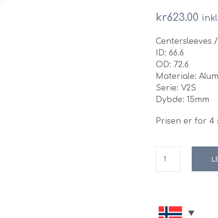
kr
623.00
ink
Centersleeves 
ID: 66.6
OD: 72.6
Materiale: Alu
Serie: V2S
Dybde: 15mm
Prisen er for 4 s
L