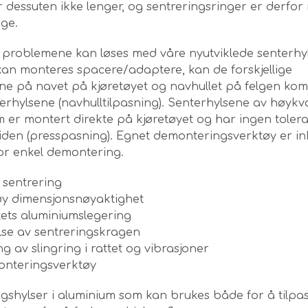
r dessuten ikke lenger, og sentreringsringer er derfor 
ige.
e problemene kan løses med våre nyutviklede senterhyl
kan monteres spacere/adaptere, kan de forskjellige
ne på navet på kjøretøyet og navhullet på felgen ko
rhylsene (navhulltilpasning). Senterhylsene av høykva
m er montert direkte på kjøretøyet og har ingen toler
iden (presspasning). Egnet demonteringsverktøy er ink
for enkel demontering.
 sentrering
y dimensjonsnøyaktighet
tets aluminiumslegering
lse av sentreringskragen
g av slingring i rattet og vibrasjoner
monteringsverktøy
gshylser i aluminium som kan brukes både for å tilpa