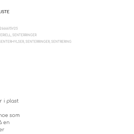
V
E
LISTE
N
.
2666615V2S
ERIELL
,
SENTERRINGER
SENTERHYLSER
,
SENTERRINGER
,
SENTRERING
 i plast
 noe som
på en
er