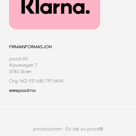
FIRMAINFORMASJON
pood AS
Klyvevegen 7
3740 Skien
Org: NO 921 680 791 MVA
www.pood.no
poodcustom - En del av pood®