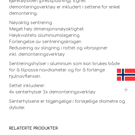
kjøretøysiden (presspasning). Egnet
demonteringsverktøy er inkludert i settene for enkel
demontering.
Nøyaktig sentrering
Meget høy dimensjonsnøyaktighet
Høykvalitets aluminiumslegering
Forlengelse av sentreringskragen
Redusering av slingring i rattet og vibrasjoner
inkl. demonteringsverktøy
Sentreringshylser i aluminium som kan brukes både
for å tilpasse navdiameter og for å forlenge
hjulnavflensen.
Settet inkluderer:
4x senterhylser 2x demonteringsverktøy
Senterhylsene er tilgjengelige i forskjellige diametre og
dybder.
RELATERTE PRODUKTER