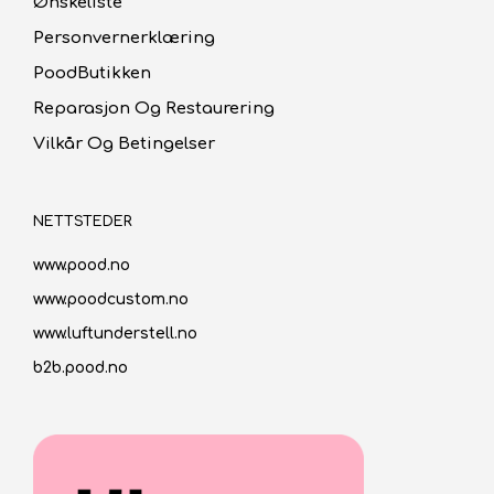
Ønskeliste
Personvernerklæring
PoodButikken
Reparasjon Og Restaurering
Vilkår Og Betingelser
NETTSTEDER
www.pood.no
www.poodcustom.no
www.luftunderstell.no
b2b.pood.no