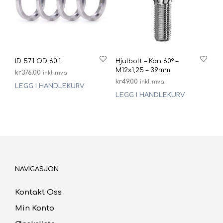
ID 57.1 OD 60.1
Hjulbolt – Kon 60° –
M12x1,25 – 39mm
kr
376.00
inkl. mva
kr
49.00
inkl. mva
LEGG I HANDLEKURV
LEGG I HANDLEKURV
NAVIGASJON
Kontakt Oss
Min Konto