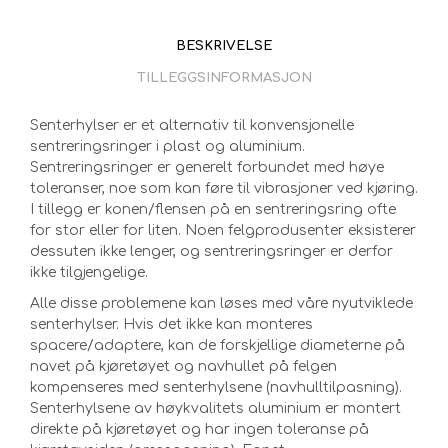
BESKRIVELSE
TILLEGGSINFORMASJON
Senterhylser er et alternativ til konvensjonelle
sentreringsringer i plast og aluminium.
Sentreringsringer er generelt forbundet med høye
toleranser, noe som kan føre til vibrasjoner ved kjøring.
I tillegg er konen/flensen på en sentreringsring ofte
for stor eller for liten. Noen felgprodusenter eksisterer
dessuten ikke lenger, og sentreringsringer er derfor
ikke tilgjengelige.
Alle disse problemene kan løses med våre nyutviklede
senterhylser. Hvis det ikke kan monteres
spacere/adaptere, kan de forskjellige diameterne på
navet på kjøretøyet og navhullet på felgen
kompenseres med senterhylsene (navhulltilpasning).
Senterhylsene av høykvalitets aluminium er montert
direkte på kjøretøyet og har ingen toleranse på