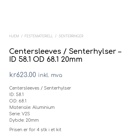
HJEM
/
FESTEMATERIELL
/
SENTERRINGER
Centersleeves / Senterhylser –
ID 58.1 OD 68.1 20mm
kr
623.00
inkl. mva
Centersleeves / Senterhylser
ID: 58.1
OD: 68.1
Materiale: Aluminium
Serie: V2S
Dybde: 20mm
Prisen er for 4 stk i et kit