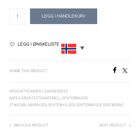
LEGG I HANDLEKURV
LEGG I ØNSKELISTE
SHARE THIS PRODUCT
PRODUKTNUMMER:
CS68158120V2S
KATEGORIER:
FESTEMATERIELL
,
SENTERRINGER
STIKKORD:
NAVRINGER
,
SENTERHYLSER
,
SENTERRINGER
,
SENTRERING
PREVIOUS PRODUCT
NEXT PRODUCT