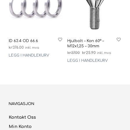
ID 63.4 OD 66.6
Hjulbolt – Kon 60° –
M12x1,25 – 30mm
kr
376.00
inkl. mva
Opprinnelig
Nåværende
kr
37.00
kr
25.90
inkl. mva
LEGG I HANDLEKURV
pris
pris
LEGG I HANDLEKURV
var:
er:
kr37.00.
kr25.90.
NAVIGASJON
Kontakt Oss
Min Konto