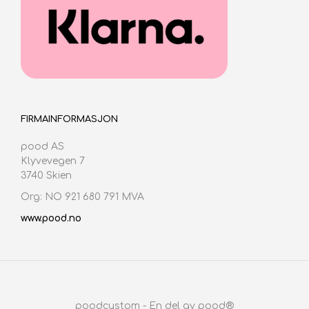
FIRMAINFORMASJON
pood AS
Klyvevegen 7
3740 Skien
Org: NO 921 680 791 MVA
www.pood.no
poodcustom - En del av pood®