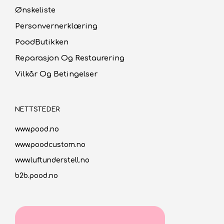
Ønskeliste
Personvernerklæring
PoodButikken
Reparasjon Og Restaurering
Vilkår Og Betingelser
NETTSTEDER
www.pood.no
www.poodcustom.no
www.luftunderstell.no
b2b.pood.no