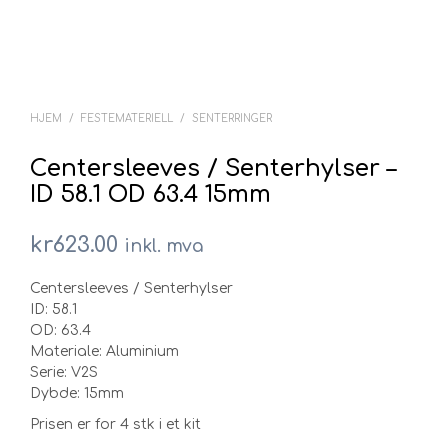
HJEM
/
FESTEMATERIELL
/
SENTERRINGER
Centersleeves / Senterhylser –
ID 58.1 OD 63.4 15mm
kr
623.00
inkl. mva
Centersleeves / Senterhylser
ID: 58.1
OD: 63.4
Materiale: Aluminium
Serie: V2S
Dybde: 15mm
Prisen er for 4 stk i et kit