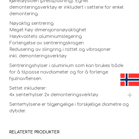
kjøretøysiden (presspasning). Egnet
demonteringsverktøy er inkludert i settene for enkel
demontering.
Nøyaktig sentrering
Meget høy dimensjonsnøyaktighet
Høykvalitets aluminiumslegering
Forlengelse av sentreringskragen
Redusering av slingring i rattet og vibrasjoner
inkl. demonteringsverktøy
Sentreringshylser i aluminium som kan brukes både
for å tilpasse navdiameter og for å forlenge
hjulnavflensen.
Settet inkluderer:
4x senterhylser 2x demonteringsverktøy
Senterhylsene er tilgjengelige i forskjellige diametre og
dybder.
RELATERTE PRODUKTER