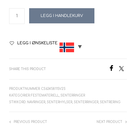
LEGG I HANDLEKURV
LEGG I ØNSKELISTE
SHARE THIS PRODUCT
PRODUKTNUMMER:
CS63458115V2S
KATEGORIER:
FESTEMATERIELL
,
SENTERRINGER
STIKKORD:
NAVRINGER
,
SENTERHYLSER
,
SENTERRINGER
,
SENTRERING
PREVIOUS PRODUCT
NEXT PRODUCT