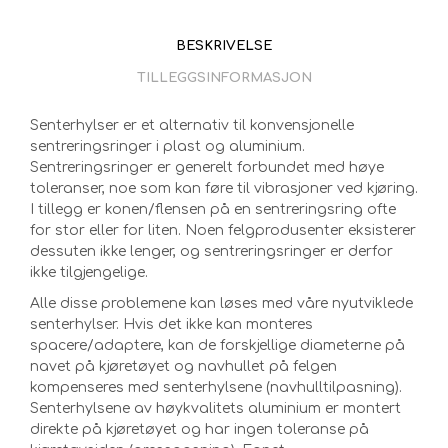
BESKRIVELSE
TILLEGGSINFORMASJON
Senterhylser er et alternativ til konvensjonelle
sentreringsringer i plast og aluminium.
Sentreringsringer er generelt forbundet med høye
toleranser, noe som kan føre til vibrasjoner ved kjøring.
I tillegg er konen/flensen på en sentreringsring ofte
for stor eller for liten. Noen felgprodusenter eksisterer
dessuten ikke lenger, og sentreringsringer er derfor
ikke tilgjengelige.
Alle disse problemene kan løses med våre nyutviklede
senterhylser. Hvis det ikke kan monteres
spacere/adaptere, kan de forskjellige diameterne på
navet på kjøretøyet og navhullet på felgen
kompenseres med senterhylsene (navhulltilpasning).
Senterhylsene av høykvalitets aluminium er montert
direkte på kjøretøyet og har ingen toleranse på