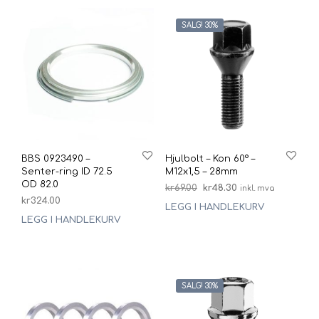
SALG! 30%
BBS 0923490 –
Hjulbolt – Kon 60° –
Senter-ring ID 72.5
M12x1,5 – 28mm
OD 82.0
Opprinnelig
Nåværende
kr
69.00
kr
48.30
inkl. mva
kr
324.00
pris
pris
LEGG I HANDLEKURV
var:
er:
LEGG I HANDLEKURV
kr69.00.
kr48.30.
SALG! 30%