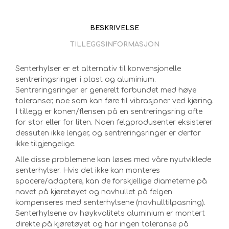
BESKRIVELSE
TILLEGGSINFORMASJON
Senterhylser er et alternativ til konvensjonelle
sentreringsringer i plast og aluminium.
Sentreringsringer er generelt forbundet med høye
toleranser, noe som kan føre til vibrasjoner ved kjøring.
I tillegg er konen/flensen på en sentreringsring ofte
for stor eller for liten. Noen felgprodusenter eksisterer
dessuten ikke lenger, og sentreringsringer er derfor
ikke tilgjengelige.
Alle disse problemene kan løses med våre nyutviklede
senterhylser. Hvis det ikke kan monteres
spacere/adaptere, kan de forskjellige diameterne på
navet på kjøretøyet og navhullet på felgen
kompenseres med senterhylsene (navhulltilpasning).
Senterhylsene av høykvalitets aluminium er montert
direkte på kjøretøyet og har ingen toleranse på