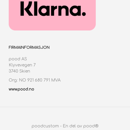
FIRMAINFORMASJON
pood AS
Klyvevegen 7
3740 Skien
Org: NO 921 680 791 MVA
www.pood.no
poodcustom - En del av pood®