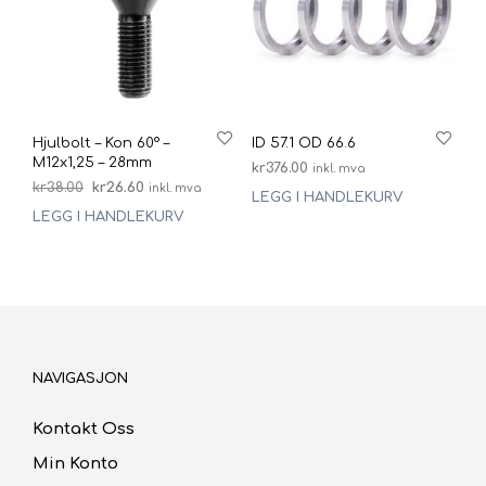
Hjulbolt – Kon 60° –
ID 57.1 OD 66.6
M12x1,25 – 28mm
kr
376.00
inkl. mva
Opprinnelig
Nåværende
kr
38.00
kr
26.60
inkl. mva
LEGG I HANDLEKURV
pris
pris
LEGG I HANDLEKURV
var:
er:
kr38.00.
kr26.60.
NAVIGASJON
Kontakt Oss
Min Konto