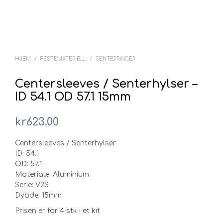
HJEM
/
FESTEMATERIELL
/
SENTERRINGER
Centersleeves / Senterhylser –
ID 54.1 OD 57.1 15mm
kr
623.00
Centersleeves / Senterhylser
ID: 54.1
OD: 57.1
Materiale: Aluminium
Serie: V2S
Dybde: 15mm
Prisen er for 4 stk i et kit