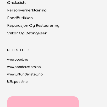
Ønskeliste
Personvernerklæring
PoodButikken
Reparasjon Og Restaurering
Vilkår Og Betingelser
NETTSTEDER
www.pood.no
www.poodcustom.no
www.luftunderstell.no
b2b.pood.no