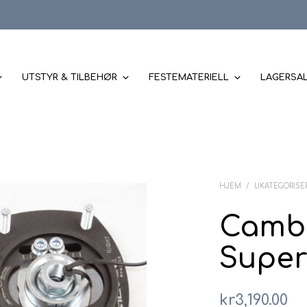
UTSTYR & TILBEHØR
FESTEMATERIELL
LAGERSA
HJEM
/
UKATEGORISE
Cambe
Super
kr
3,190.00