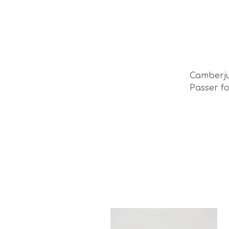
Camberju
Passer f