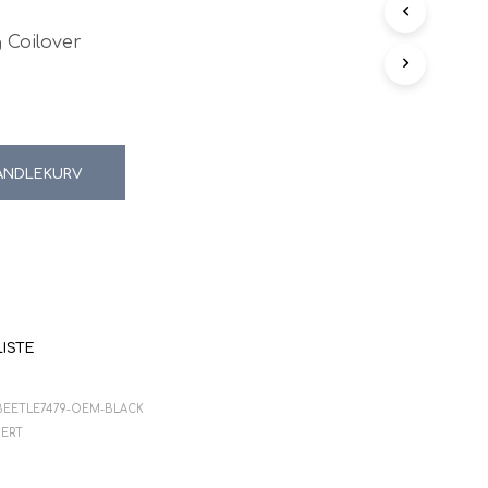
N
G
 Coilover
E
N
P
R
O
D
HANDLEKURV
U
K
T
E
R
I
H
A
LISTE
N
D
L
BEETLE7479-OEM-BLACK
E
K
SERT
U
R