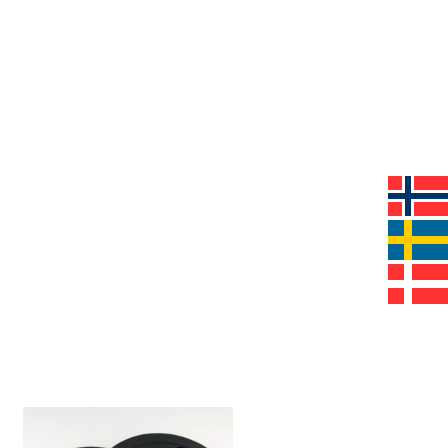
V
E
N
.