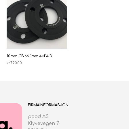
10mm CB:66.1mm 4×114.3
kr
790.00
LEGG I HANDLEKURV
FIRMAINFORMASJON
pood AS
Klyvevegen 7