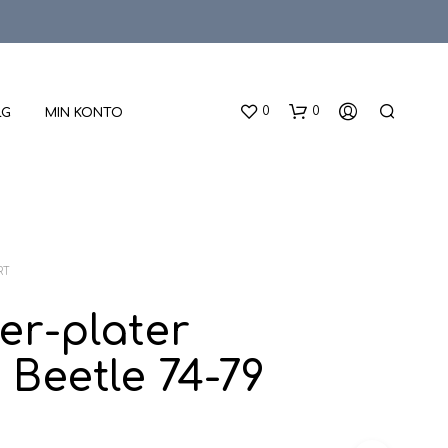
0
0
LG
MIN KONTO
RT
r-plater
D
 Beetle 74-79
U
H
A
R
I