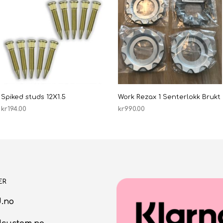
Spiked studs 12X1.5
Work Rezax 1 Senterlokk Brukt
kr
194.00
kr
990.00
LEGG I HANDLEKURV
LEGG I HANDLEKURV
ER
.no