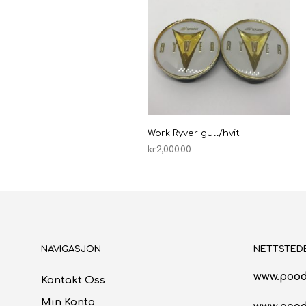
Work Ryver gull/hvit
kr
2,000.00
LEGG I HANDLEKURV
NAVIGASJON
NETTSTED
www.pood
Kontakt Oss
Min Konto