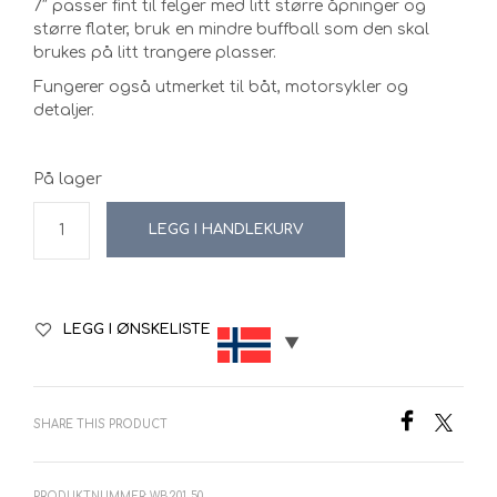
7″ passer fint til felger med litt større åpninger og
større flater, bruk en mindre buffball som den skal
brukes på litt trangere plasser.
Fungerer også utmerket til båt, motorsykler og
detaljer.
På lager
LEGG I HANDLEKURV
LEGG I ØNSKELISTE
SHARE THIS PRODUCT
PRODUKTNUMMER:
WB201-50