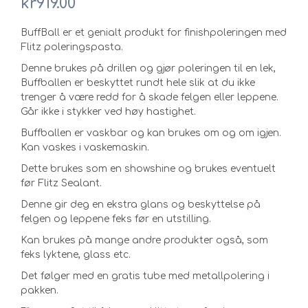
kr
919.00
BuffBall er et genialt produkt for finishpoleringen med
Flitz poleringspasta.
Denne brukes på drillen og gjør poleringen til en lek,
Buffballen er beskyttet rundt hele slik at du ikke
trenger å være redd for å skade felgen eller leppene.
Går ikke i stykker ved høy hastighet.
Buffballen er vaskbar og kan brukes om og om igjen.
Kan vaskes i vaskemaskin.
Dette brukes som en showshine og brukes eventuelt
før Flitz Sealant.
Denne gir deg en ekstra glans og beskyttelse på
felgen og leppene feks før en utstilling.
Kan brukes på mange andre produkter også, som
feks lyktene, glass etc.
Det følger med en gratis tube med metallpolering i
pakken.