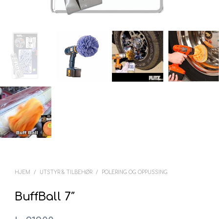
HJEM
/
UTSTYR & TILBEHØR
/
POLERING OG OPPUSSING
BuffBall 7″