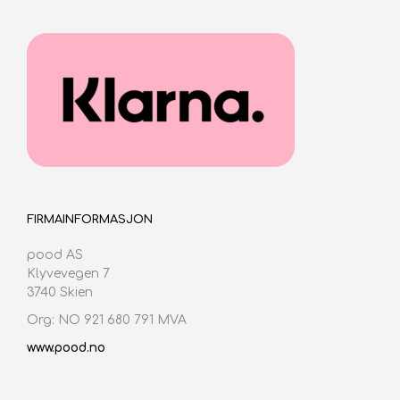
FIRMAINFORMASJON
pood AS
Klyvevegen 7
3740 Skien
Org: NO 921 680 791 MVA
www.pood.no