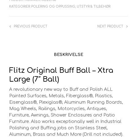
KATEGORIER:
POLERING OG OPPUSSING
,
UTSTYR & TILBEHØR
PREVIOUS PRODUCT
NEXT PRODUCT
BESKRIVELSE
Flitz Original Buff Ball – Xtra
Large (7″ Ball)
A revolutionary new way to Buff and Polish ALL
Painted Surfaces, Metals, Fiberglass®, Plastics,
Eisenglass®, Plexiglas®, Aluminum Running Boards,
Mag Wheels, Railings, Motorcycles, Antiques,
Furniture, Awnings, Shower Enclosures and Patio
Furniture. Also works exceptionally well in Industrial
Polishing and Buffing jobs on Stainless Steel,
Aluminum, Brass and Much More (Drill not included).