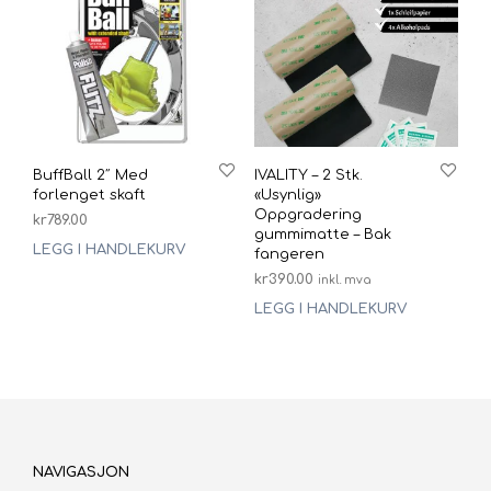
BuffBall 2″ Med
IVALITY – 2 Stk.
forlenget skaft
«Usynlig»
Oppgradering
kr
789.00
gummimatte – Bak
LEGG I HANDLEKURV
fangeren
kr
390.00
inkl. mva
LEGG I HANDLEKURV
NAVIGASJON