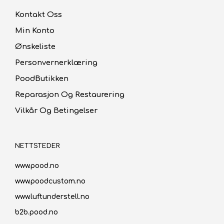
Kontakt Oss
Min Konto
Ønskeliste
Personvernerklæring
PoodButikken
Reparasjon Og Restaurering
Vilkår Og Betingelser
NETTSTEDER
www.pood.no
www.poodcustom.no
www.luftunderstell.no
b2b.pood.no