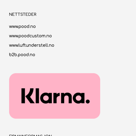
NETTSTEDER
www.pood.no
www.poodcustom.no
www.luftunderstell.no
b2b.pood.no