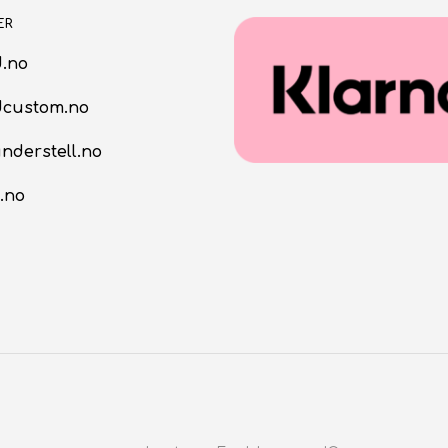
ER
.no
dcustom.no
nderstell.no
.no