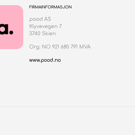
V
FIRMAINFORMASJON
E
N
pood AS
.
Klyvevegen 7
3740 Skien
Org: NO 921 680 791 MVA
www.pood.no