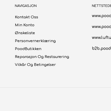
NAVIGASJON
NETTSTED
www.pood
Kontakt Oss
Min Konto
www.poo
Ønskeliste
www.luftu
Personvernerklæring
b2b.pood
PoodButikken
Reparasjon Og Restaurering
Vilkår Og Betingelser