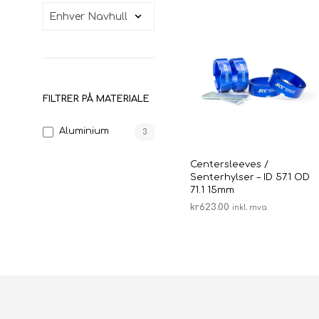
FILTRER PÅ MATERIALE
Aluminium
3
Centersleeves /
Senterhylser – ID 57.1 OD
71.1 15mm
kr
623.00
inkl. mva
LEGG I HANDLEKURV