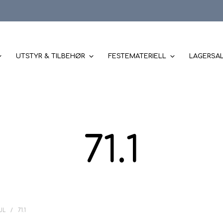
UTSTYR & TILBEHØR
FESTEMATERIELL
LAGERSA
71.1
JUL
/
71.1