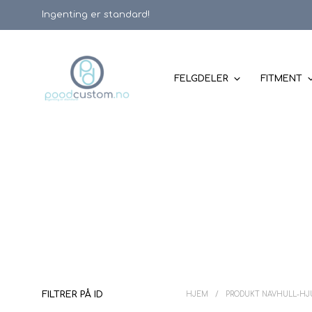
Ingenting er standard!
FELGDELER
FITMENT
FILTRER PÅ ID
HJEM
/
PRODUKT NAVHULL-H