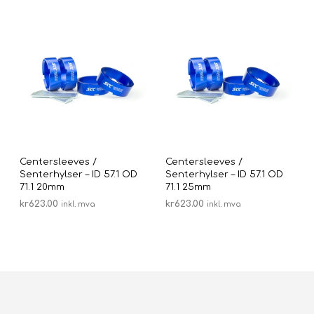
Centersleeves /
Centersleeves /
Senterhylser – ID 57.1 OD
Senterhylser – ID 57.1 OD
71.1 20mm
71.1 25mm
kr
623.00
kr
623.00
inkl. mva
inkl. mva
LEGG I HANDLEKURV
LEGG I HANDLEKURV