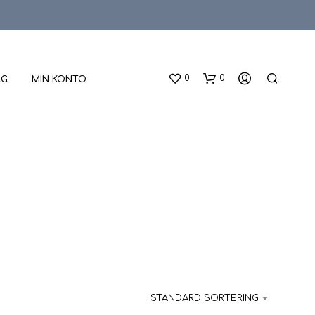
0
0
LG
MIN KONTO
D
U
H
A
STANDARD SORTERING
R
I