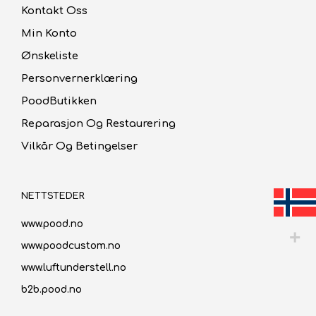
Kontakt Oss
Min Konto
Ønskeliste
Personvernerklæring
PoodButikken
Reparasjon Og Restaurering
Vilkår Og Betingelser
NETTSTEDER
www.pood.no
www.poodcustom.no
www.luftunderstell.no
b2b.pood.no