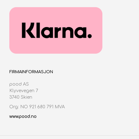
FIRMAINFORMASJON
pood AS
Klyvevegen 7
3740 Skien
Org: NO 921 680 791 MVA
www.pood.no